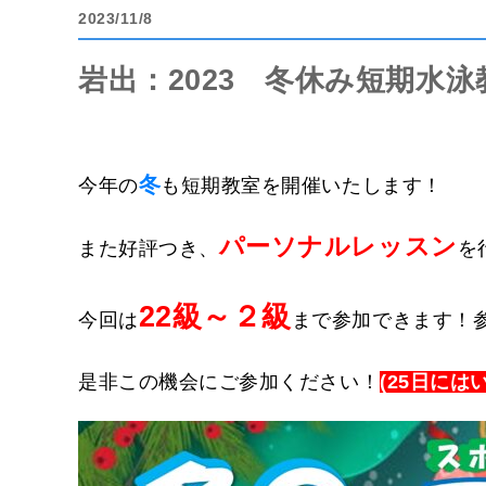
2023
11/8
岩出：2023 冬休み短期水
冬
今年の
も短期教室を開催いたします！
パーソナルレッスン
また好評つき、
を
22級～２級
今回は
まで参加できます！
是非この機会にご参加ください！
(25日には