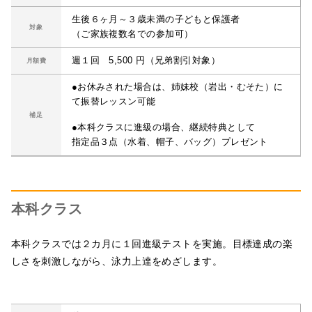
生後６ヶ月～３歳未満の子どもと保護者
対象
（ご家族複数名での参加可）
週１回 5,500 円（兄弟割引対象）
月額費
●お休みされた場合は、姉妹校（岩出・むそた）に
て振替レッスン可能
補足
●本科クラスに進級の場合、継続特典として
指定品３点（水着、帽子、バッグ）プレゼント
本科クラス
本科クラスでは２カ月に１回進級テストを実施。目標達成の楽
しさを刺激しながら、泳力上達をめざします。