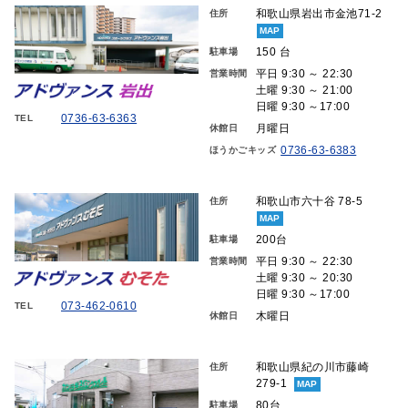
和歌山県岩出市金池71-2
住所
MAP
150 台
駐車場
平日 9:30 ～ 22:30
営業時間
土曜 9:30 ～ 21:00
日曜 9:30 ～17:00
0736-63-6363
TEL
月曜日
休館日
0736-63-6383
ほうかごキッズ
和歌山市六十谷 78-5
住所
MAP
200台
駐車場
平日 9:30 ～ 22:30
営業時間
土曜 9:30 ～ 20:30
日曜 9:30 ～17:00
073-462-0610
TEL
木曜日
休館日
和歌山県紀の川市藤崎
住所
279-1
MAP
80台
駐車場