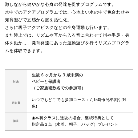
激しながら健やかな心身の発達を促すプログラムです。
水中でのアクアプログラムでは、心地よい水の中で色合わせや
知育遊びで五感から脳を活性化。
さらに親子アクアビスクなどの全身運動も行います。
また陸上では、リズムや耳から入る音に合わせて指や手足・身
体を動かし、発育発達にあった運動遊びを行うリズムプログラ
ムを体験できます。
生後 6 ヶ月から 3 歳未満の
ベビーと保護者
対象
（ご家族複数名での参加可）
いつでもどこでも参加コース：7,150円(兄弟割引対
月額費
象)
◉本科クラスに進級の場合、継続特典として
補足
指定品３点（水着、帽子、バッグ）プレゼント