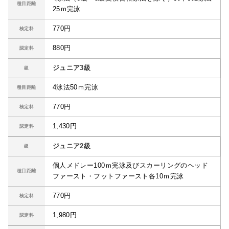
種目距離
25ｍ完泳
770円
検定料
880円
認定料
ジュニア3級
級
4泳法50ｍ完泳
種目距離
770円
検定料
1,430円
認定料
ジュニア2級
級
個人メドレー100ｍ完泳及びスカーリングのヘッド
種目距離
ファースト・フットファースト各10ｍ完泳
770円
検定料
1,980円
認定料