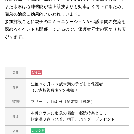
また水泳は心肺機能が陸上競技よりも効率よく向上するため、
喘息の治療に効果的といわれています。
参加施設ごとに親子のコミュニケーションや保護者間の交流を
深めるイベントも開催しているので、保護者同士の繋がりも広
がります。
むそた
店舗
生後６ヶ月～３歳未満の子どもと保護者
対象
（ご家族複数名での参加可）
フリー 7,150 円（兄弟割引対象）
月額費
本科クラスに進級の場合、継続特典として
補足
指定品３点（水着、帽子、バッグ）プレゼント
カツラギ
店舗