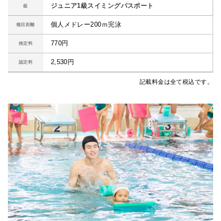
ジュニア1級スイミングパスポート
級
個人メドレー200ｍ完泳
種目距離
770円
検定料
2,530円
認定料
記載料金は全て税込です。