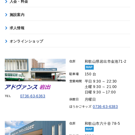
入会・料金
施設案内
求人情報
オンラインショップ
和歌山県岩出市金池71-2
住所
MAP
150 台
駐車場
平日 9:30 ～ 22:30
営業時間
土曜 9:30 ～ 21:00
日曜 9:30 ～17:00
0736-63-6363
TEL
月曜日
休館日
0736-63-6383
ほうかごキッズ
和歌山市六十谷 78-5
住所
MAP