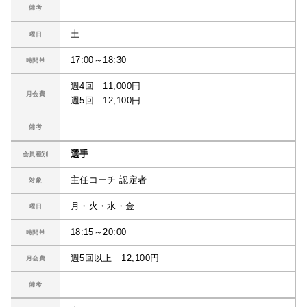
備考
土
曜日
17:00～18:30
時間帯
週4回 11,000円
月会費
週5回 12,100円
備考
選手
会員種別
主任コーチ 認定者
対象
月・火・水・金
曜日
18:15～20:00
時間帯
週5回以上 12,100円
月会費
備考