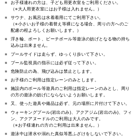
お子様連れの方は、子ども用更衣室をご利用ください。
（※大人用更衣室にはお子様は入れません。）
サウナ、お風呂は水着着用にてご利用下さい。
（※小さいお子様の着替え等裸になる場合、周りの方へのご
配慮の程よろしくお願いします。）
浮き輪、ボート、ビーチボール等遊泳の妨げとなる物の持ち
込みは出来ません。
プールサイドは走らず、ゆっくり歩いて下さい。
プール監視員の指示には必ず従って下さい。
危険防止の為、飛び込みは禁止とします。
お子様のご利用は指定レーンのみとします。
施設内のボール等遊具のご利用は指定レーンのみとし、周り
の方の遊泳の妨げにならないようお願いします。
又、使った遊具や備品は必ず、元の場所に片付けて下さい。
ウォーキングプール(岩出のみ)、アクアジム(岩出のみ)、フィ
ン、アクアヌードルのご利用は大人のみです。
（※お子様連れの方のご利用は出来ません。）
遊泳中は潜水や溺れた真似等悪ふざけをしないで下さい。