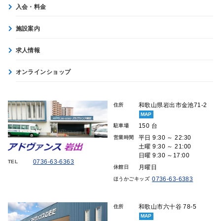
入会・料金
施設案内
求人情報
オンラインショップ
和歌山県岩出市金池71-2
住所
MAP
150 台
駐車場
平日 9:30 ～ 22:30
営業時間
土曜 9:30 ～ 21:00
日曜 9:30 ～17:00
0736-63-6363
TEL
月曜日
休館日
0736-63-6383
ほうかごキッズ
和歌山市六十谷 78-5
住所
MAP