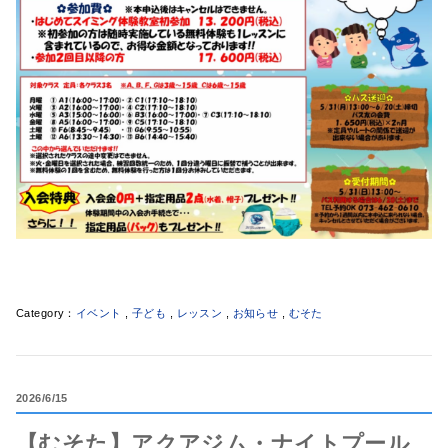
イベント
,
子ども
,
レッスン
,
お知らせ
,
むそた
2026
6/15
【むそた】アクアジム・ナイトプール