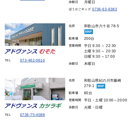
月曜日
休館日
0736-63-6383
ほうかごキッズ
和歌山市六十谷 78-5
住所
MAP
200台
駐車場
平日 9:30 ～ 22:30
営業時間
土曜 9:30 ～ 20:30
日曜 9:30 ～17:00
073-462-0610
TEL
木曜日
休館日
和歌山県紀の川市藤崎
住所
279-1
MAP
80台
駐車場
平日・土曜 10:00～20:00
営業時間
火曜・日曜
休館日
0736-75-4088
TEL