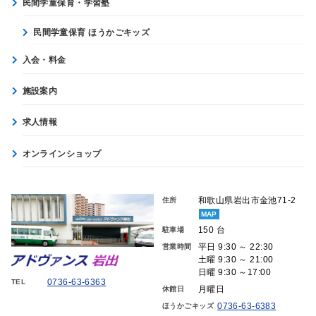
民間学童保育・学習塾
民間学童保育 ほうかごキッズ
入会・料金
施設案内
求人情報
オンラインショップ
和歌山県岩出市金池71-2
住所
MAP
150 台
駐車場
平日 9:30 ～ 22:30
営業時間
土曜 9:30 ～ 21:00
日曜 9:30 ～17:00
0736-63-6363
TEL
月曜日
休館日
0736-63-6383
ほうかごキッズ