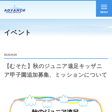
MENU
イベント
2025
9/29
【むそた】秋のジュニア遠足キッザニ
ア甲子園追加募集、ミッションについて