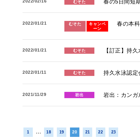
春の5日間短
2022/02/16
むそた
春の本
2022/01/21
むそた
キャンペ
ーン
【訂正】持久
2022/01/21
むそた
持久水泳認定
2022/01/11
むそた
岩出：カンガ
2021/11/29
岩出
…
1
18
19
20
21
22
23