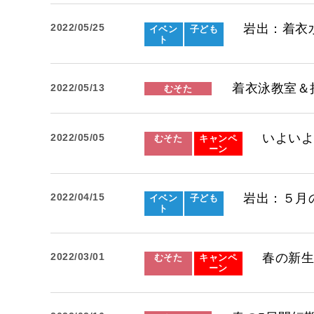
岩出：着衣
2022/05/25
イベン
子ども
ト
着衣泳教室＆
2022/05/13
むそた
いよいよ明
2022/05/05
むそた
キャンペ
ーン
岩出：５月
2022/04/15
イベン
子ども
ト
春の新
2022/03/01
むそた
キャンペ
ーン